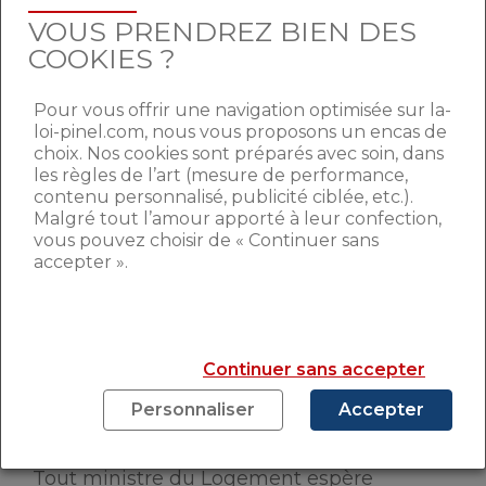
hausse.
VOUS PRENDREZ BIEN DES
COOKIES ?
QUEL RÔLE POUR
Pour vous offrir une navigation optimisée sur la-
EMMANUELLE COSSE ?
loi-pinel.com, nous vous proposons un encas de
choix. Nos cookies sont préparés avec soin, dans
les règles de l’art (mesure de performance,
La ministre du Logement a annoncé, lors
contenu personnalisé, publicité ciblée, etc.).
de sa conférence de presse mercredi 23
Malgré tout l’amour apporté à leur confection,
mars, réfléchir à
la prolongation du
vous pouvez choisir de « Continuer sans
dispositif Pinel jusqu’en 2017
.
accepter ».
Actuellement, le dispositif disparaîtra à la
fin de l’année si rien ne change. La
réflexion autour de la prolongation de la loi
amène deux conclusions. D’une, la loi
Continuer sans accepter
Pinel est efficace. De deux, c’est un aveu
d’impuissance de la part d’Emmanuelle
Personnaliser
Accepter
Cosse.
Tout ministre du Logement espère