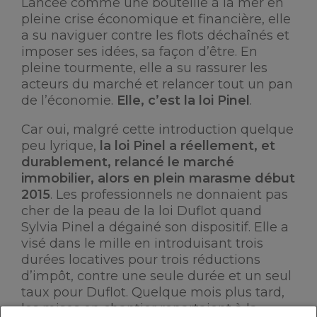
Lancée comme une bouteille à la mer en
pleine crise économique et financière, elle
a su naviguer contre les flots déchaînés et
imposer ses idées, sa façon d’être. En
pleine tourmente, elle a su rassurer les
acteurs du marché et relancer tout un pan
de l’économie.
Elle, c’est la loi Pinel
.
Car oui, malgré cette introduction quelque
peu lyrique,
la loi Pinel a réellement, et
durablement, relancé le marché
immobilier, alors en plein marasme début
2015
. Les professionnels ne donnaient pas
cher de la peau de la loi Duflot quand
Sylvia Pinel a dégainé son dispositif. Elle a
visé dans le mille en introduisant trois
durées locatives pour trois réductions
d’impôt, contre une seule durée et un seul
taux pour Duflot. Quelque mois plus tard,
les mises en chantier repartaient à la