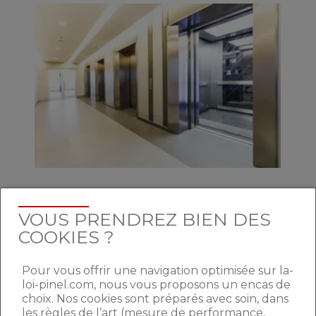
DES LOGEMENTS
VOUS PRENDREZ BIEN DES
ADAPTABLES SELON LES
COOKIES ?
BESOINS.
Pour vous offrir une navigation optimisée sur la-
loi-pinel.com, nous vous proposons un encas de
Autre grand changement : la réduction de
choix. Nos cookies sont préparés avec soin, dans
la part des habitations accessibles de 100%
les règles de l’art (mesure de performance,