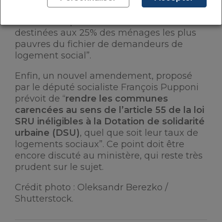
préciser, “25% des attributions réalisées en
dehors des quartiers devront être
destinées aux 25% des ménages les plus
pauvres du fichier de demandeurs de
logement social”.
Enfin, un nouvel amendement, proposé
par le député socialiste François Pupponi
prévoit de “
rendre les communes
carencées au sens de l’article 55 de la loi
SRU inéligibles à la Dotation de solidarité
urbaine (DSU)
, quel que soit leur taux de
logements sociaux”. Ce point doit être
encore discuté au ministère, qui reste très
prudent sur le sujet.
Crédit photo : Oleksandr Berezko /
Shutterstock.