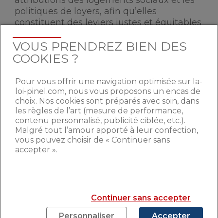
attributions des logements sociaux et les
politiques de loyers, afin qu’elles
constituent des leviers justes et équitables
de mixité sociale”, a précisé la ministre.
VOUS PRENDREZ BIEN DES
COOKIES ?
MOINS DE SUBVENTIONS
POUR LES COMMUNES
Pour vous offrir une navigation optimisée sur la-
loi-pinel.com, nous vous proposons un encas de
CARENCÉES
choix. Nos cookies sont préparés avec soin, dans
les règles de l’art (mesure de performance,
contenu personnalisé, publicité ciblée, etc.).
L’un des principaux point de débat
Malgré tout l’amour apporté à leur confection,
concerne la part des logements sociaux
vous pouvez choisir de « Continuer sans
dans les quartiers non prioritaires.
Ce
accepter ».
dispositif “prévoit l’obligation pour les
collectivités d’octroyer au moins 25% des
logements sociaux dans les quartiers
non prioritaires aux ménages les plus
Continuer sans accepter
modestes, un point qui inquiète certains
Personnaliser
Accepter
maires
”, a rappelé la ministre. Et de