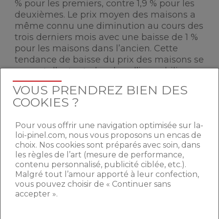
% pour les premiers, contre 1,9 % pour les
deuxièmes. Le prix moyen des maisons a
même connu une diminution au cours des
trois derniers mois avec une baisse de 1 %
pour les maisons dans l’ancien. Cette
tendance de baisse du prix des maisons se
ressent d’autant plus dans l’immobilier
neuf : les prix ont baissé en moyenne de
VOUS PRENDREZ BIEN DES
6,2 % sur les trois derniers mois et de 0,7 %
COOKIES ?
depuis juin 2020. Les facteurs d’explication
de la baisse du prix des maisons neuves
Pour vous offrir une navigation optimisée sur la-
sont nombreux. Toutefois, elle semble
loi-pinel.com, nous vous proposons un encas de
principalement être liée aux
conditions de
choix. Nos cookies sont préparés avec soin, dans
plus en plus restrictives à
l’accord de
les règles de l’art (mesure de performance,
crédit immobilier pour les ménages
.
contenu personnalisé, publicité ciblée, etc.).
Malgré tout l’amour apporté à leur confection,
vous pouvez choisir de « Continuer sans
La négociation reste possible
accepter ».