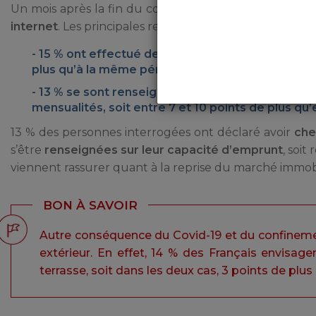
Un mois après la fin du confinement, les Français on
internet
. Les principales requêtes visent à faire des é
15 % ont effectué des recherches sur comment b
plus qu’à la même période, l’année dernière
13 % se sont renseignés sur les démarches pou
mensualités, soit entre 7 et 10 points de plus qu’
13 % des personnes interrogées ont déclaré avoir
che
s’être
renseignées sur leur capacité d’emprunt
, soit
viennent rassurer quant à la reprise du marché immobi
BON À SAVOIR
Autre conséquence du Covid-19 et du confineme
extérieur. En effet, 14 % des Français envisag
terrasse, soit dans les deux cas, 3 points de plu