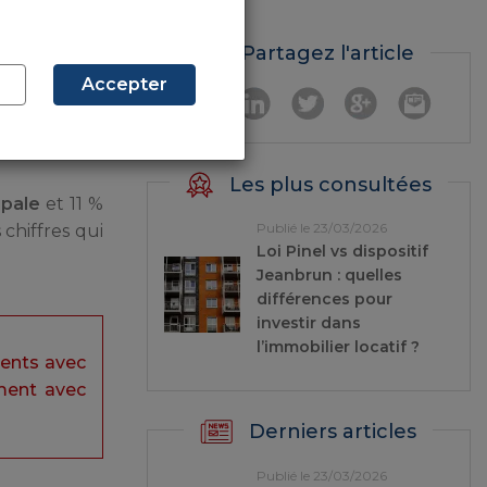
mobilier sur
Partagez l'article
points de
Accepter
leurs
Les plus consultées
ipale
et 11 %
Publié le 23/03/2026
 chiffres qui
Loi Pinel vs dispositif
Jeanbrun : quelles
différences pour
investir dans
l’immobilier locatif ?
ments avec
ement avec
Derniers articles
Publié le 23/03/2026