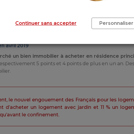
t clairement
intensifié leurs recherches relatives à l’im
conomies.
aisser les mensualités d’un crédit immobilier, soit 7 
Continuer sans accepter
Personnaliser
r renégocier leur assurance emprunteur et suspendre 
en avril 2019
rché un bien immobilier à acheter en résidence princ
 respectivement 5 points et 4 points de plus en un an. Des
lier.
nt, le nouvel engouement des Français pour les loge
ent d’acheter un logement avec jardin et 11 % un log
s qu’avant le confinement.