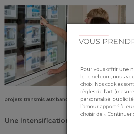
VOUS PRENDR
Pour vous offrir une n
loi-pinel.com, nous v
choix. Nos cookies sont
règles de l’art (mesu
personnalisé, publicité
projets transmis aux banques
. Pour l’heure, les Fra
l’amour apporté à leu
choisir de « Continuer 
Une intensification des recherches en