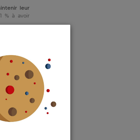
ntenir leur
1 % à avoir
t été plus
dû reporter
 moins de 25
ment est la
des Français
lémentaires
de 39 % des