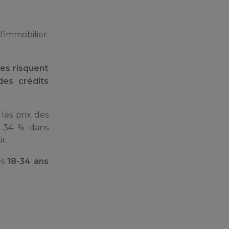
l’immobilier.
ues risquent
des crédits
les prix des
t 34 % dans
r.
es
18-34 ans