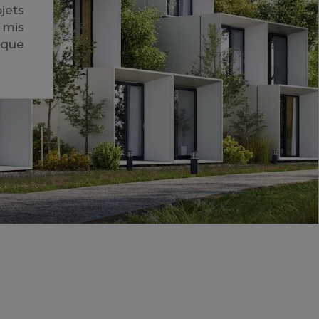
jets
 mis
 que