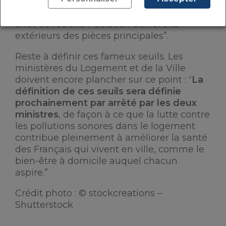
thermique de parois opaques donnant sur
l’extérieur, ils ne doivent pas avoir pour
effet de réduire l’isolation aux bruits
extérieurs des pièces principales”.
Reste à définir ces fameux seuils. Les
ministères du Logement et de la Ville
doivent encore plancher sur ce point : “
La
définition de ces seuils sera définie
prochainement par arrêté par les deux
ministres
, de façon à ce que la lutte contre
les pollutions sonores dans le logement
contribue pleinement à améliorer la santé
des Français qui vivent en ville, comme le
bien-être à domicile auquel chacun
aspire.”
Crédit photo : © stockcreations –
Shutterstock