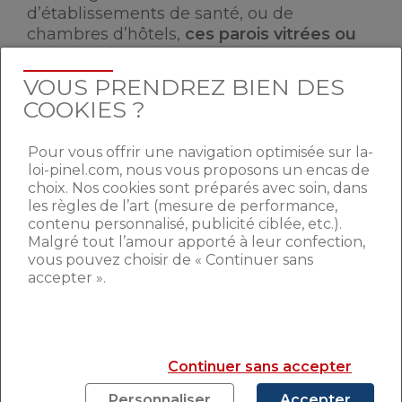
d’établissements de santé, ou de
chambres d’hôtels,
ces parois vitrées ou
portes doivent respecter des
performances acoustiques supérieures à
VOUS PRENDREZ BIEN DES
un certain seuil
”.
COOKIES ?
DES PRÉCISIONS À
Pour vous offrir une navigation optimisée sur la-
loi-pinel.com, nous vous proposons un encas de
APPORTER
choix. Nos cookies sont préparés avec soin, dans
les règles de l’art (mesure de performance,
contenu personnalisé, publicité ciblée, etc.).
Dans le même esprit, “Lorsque ces travaux
Malgré tout l’amour apporté à leur confection,
comprennent la réfection d’une toiture
vous pouvez choisir de « Continuer sans
accepter ».
donnant directement sur des pièces
principales de bâtiments d’habitation, des
pièces de vie”,
la toiture devra “respecter
des performances acoustiques
supérieures à un certain seuil”
, tout
Continuer sans accepter
comme s’ils portent sur “l’isolation
Personnaliser
Accepter