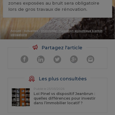
zones exposées au bruit sera obligatoire
lors de gros travaux de rénovation.
Accueil
/
Actualités
/
Immobilier : l’isolation acoustique bientôt
obligatoire
Partagez l'article
Les plus consultées
Publié le 23/03/2026
Loi Pinel vs dispositif Jeanbrun :
quelles différences pour investir
dans l’immobilier locatif ?