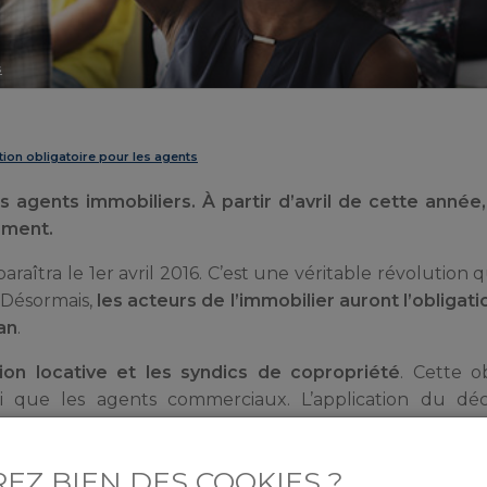
s
tion obligatoire pour les agents
agents immobiliers. À partir d’avril de cette année,
ement.
araîtra le 1er avril 2016. C’est une véritable révolution q
 Désormais,
les acteurs de l’immobilier auront l’obligati
an
.
tion locative et les syndics de copropriété
. Cette o
insi que les agents commerciaux. L’application du dé
 de renouvellement des cartes professionnelles.
EZ BIEN DES COOKIES ?