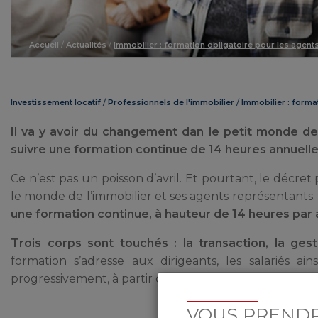
Accueil
/
Actualités
/
Immobilier : formation obligatoire pour les agent
Investissement locatif
Professionnels de l'immobilier
Immobilier : forma
Il va y avoir du changement dan le petit monde des 
suivre une formation continue de 14 heures annuell
Ce n’est pas un poisson d’avril. Et pourtant, le décret p
le monde de l’immobilier et ses agents représentants.
une formation continue, à hauteur de 14 heures par 
Trois corps sont touchés : la transaction, la ges
formation s’adresse aux dirigeants, les salariés a
progressivement, à partir du 1er avril, selon les dates
VOUS PRENDR