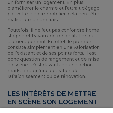
uniformiser un logement. En plus
d’améliorer le charme et l’attrait dégagé
par votre bien immobilier, cela peut être
réalisé à moindre frais.
Toutefois, il ne faut pas confondre home
staging et travaux de réhabilitation ou
d’aménagement. En effet, le premier
consiste simplement en une valorisation
de l’existant et de ses points forts. Il est
donc question de rangement et de mise
en scène ; c’est davantage une action
marketing qu’une opération de
rafraîchissement ou de rénovation.
LES INTÉRÊTS DE METTRE
EN SCÈNE SON LOGEMENT