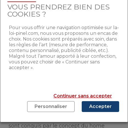
VOUS PRENDREZ BIEN DES
Un visuel attrayant
COOKIES ?
La valorisation d’un logement par un
photographe professionnel est primordiale.
Pour vous offrir une navigation optimisée sur la-
En effet, le visuel est le premier contact du
loi-pinel.com, nous vous proposons un encas de
client avec sa future acquisition potentielle
choix. Nos cookies sont préparés avec soin, dans
les règles de l’art (mesure de performance,
; de ce fait la première impression doit être
contenu personnalisé, publicité ciblée, etc.).
parfaite. L’ensemble des professionnels du
Malgré tout l’amour apporté à leur confection,
home staging affirment que « 90% des
vous pouvez choisir de « Continuer sans
achats immobiliers sont des coups de
accepter ».
cœur » pris dans les 90 premières
secondes de la visite du logement.
Continuer sans accepter
Attirer les professionnels de
l’immobilier
Personnaliser
Accepter
De plus en plus d’agence immobilière
ainsi que de professionnels indépendants
sont conquis par le concept du home