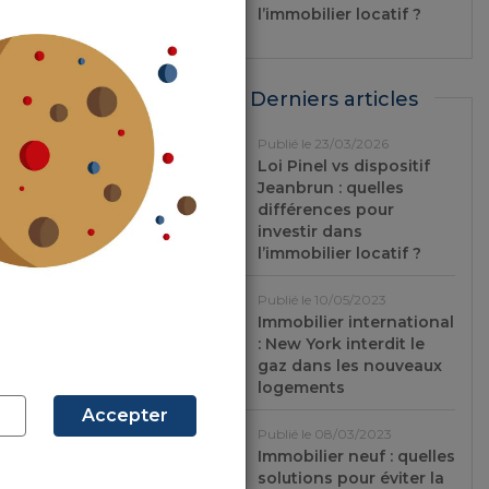
l’immobilier locatif ?
tir de cette
. “
Les prix
Derniers articles
Publié le 23/03/2026
es têtes des
Loi Pinel vs dispositif
Jeanbrun : quelles
 la ville. En
différences pour
 augmenté de
investir dans
l’immobilier locatif ?
Publié le 10/05/2023
Immobilier international
: New York interdit le
gaz dans les nouveaux
logements
Accepter
Publié le 08/03/2023
Immobilier neuf : quelles
solutions pour éviter la