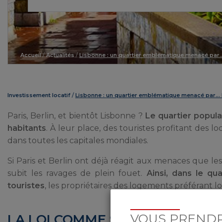
Accueil
/
Actualités
/
Lisbonne : un quartier emblématique menacé par…
Investissement locatif
Lisbonne : un quartier emblématique menacé par… l
Paris, Berlin, et bientôt Lisbonne ?
Le quartier popul
habitants
. À leur place, des touristes profitant des l
dans toutes les capitales mondiales.
Si Paris et Berlin ont déjà réagit aux menaces que les 
subit les ravages de plein fouet.
Ainsi, dans le qu
touristes
, les propriétaires des logements préférant l
VOUS PRENDR
LA LOI COMME SEUL REMPART 