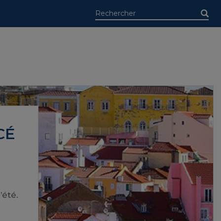
CÉ
été.