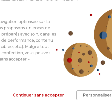
elho, en convient, seule la loi peut aider la ville à sor
avec deux autres maires d’arrondissement de Lisbonne
avigation optimisée sur la-
sont obligés d’envisager d’autres options
” précise-t-il.
ous proposons un encas de
 préparés avec soin, dans les
 les revenus des locations saisonnières font tourner l
re de performance, contenu
ôt aux Lisboètes eux-mêmes, qui vivent et travaillent dans
 ciblée, etc.). Malgré tout
ongues durées ont chuté de 33%
, quand les loyers ont
r confection, vous pouvez
sans accepter ».
Continuer sans accepter
Personnaliser
ticle rédigé par
Julie Sorli