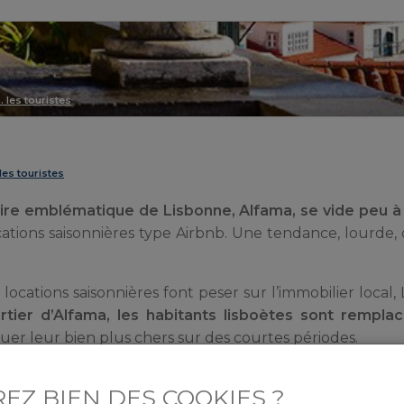
 les touristes
es touristes
aire emblématique de Lisbonne, Alfama, se vide peu à
ocations saisonnières type Airbnb. Une tendance, lourde, q
locations saisonnières font peser sur l’immobilier local
artier d’Alfama, les habitants lisboètes sont rempla
ouer leur bien plus chers sur des courtes périodes.
EZ BIEN DES COOKIES ?
?