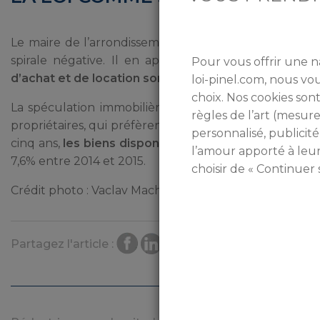
Le maire de l’arrondissement de ce quartier, Miguel Co
spirale négative. Il en appelle au gouvernement, 
Pour vous offrir une n
d’achat et de location sont exorbitants et les gens 
loi-pinel.com, nous v
choix. Nos cookies sont
La spéculation immobilière et l’appât que représente
règles de l’art (mesu
propriétaires, qui préfèrent louer à des touristes plut
personnalisé, publicité
cinq ans,
les biens disponibles pour les locations l
l’amour apporté à leu
7,6% entre 2014 et 2015.
choisir de « Continuer 
Crédit photo : Vaclav Mach/Shutterstock
Partagez l'article :
Ar