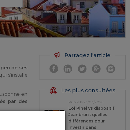
Partagez l'article
 peu de ses
ui s’installe
Les plus consultées
, Lisbonne en
cés par des
Publié le 23/03/2026
Loi Pinel vs dispositif
Jeanbrun : quelles
différences pour
investir dans