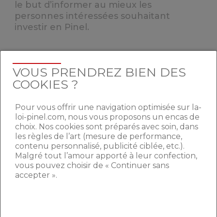
le but d’informer au mieux les
personnes intéressées souhaitant
investir en Pinel.
VOUS PRENDREZ BIEN DES
COMMENTAIRES (9)
COOKIES ?
Pour vous offrir une navigation optimisée sur la-
loi-pinel.com, nous vous proposons un encas de
Nabil Essalmi
choix. Nos cookies sont préparés avec soin, dans
les règles de l’art (mesure de performance,
Intéressé pour acheter un invendu
contenu personnalisé, publicité ciblée, etc.).
Peut-on avoir accès au site des invendus
Malgré tout l’amour apporté à leur confection,
?
vous pouvez choisir de « Continuer sans
accepter ».
13/10/2021 à 4h36
Maxime Keroyant,
équipe