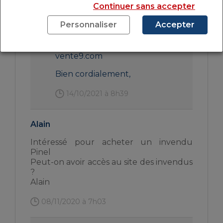
de la rédaction
Continuer sans accepter
Bonjour Nabil,
Personnaliser
Accepter
Vous pouvez accéder au site
mentionné dans l’article :
vente9.com
Bien cordialement,
14/10/2021 à 8h39
Alain
Intéressé pour acheter un invendu
Pinel
Peut-on avoir accès au site des invendus
?
Alain
08/11/2020 à 7h03