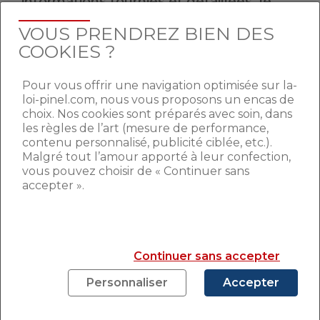
informations fournies et détaillées, le
numérique fait une entrée fracassante
VOUS PRENDREZ BIEN DES
dans la vente immobilière
. Mais la
COOKIES ?
pratique reste encore largement sous-
exploitée.
Pour vous offrir une navigation optimisée sur la-
loi-pinel.com, nous vous proposons un encas de
SE RAPPROCHER DES SITES
choix. Nos cookies sont préparés avec soin, dans
les règles de l’art (mesure de performance,
DE LOCATION
contenu personnalisé, publicité ciblée, etc.).
Malgré tout l’amour apporté à leur confection,
vous pouvez choisir de « Continuer sans
De fait, il est plus facile de récupérer des
accepter ».
informations sur une location saisonnière
oui ponctuelle, type AirBnb, que pour
acheter un logement. L’idée est donc de se
rapprocher de ce type de sites, en
Continuer sans accepter
proposant une interface plus simple et
lisible, et plus interactive.
Les internautes
Personnaliser
Accepter
passent énormément de temps sur
internet, à éplucher les informations. Le