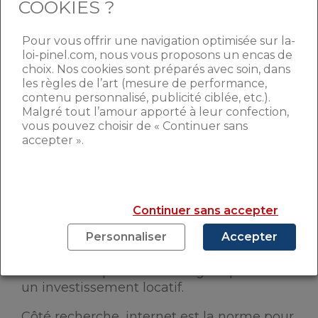
COOKIES ?
meilleures dossiers
.
Pour vous offrir une navigation optimisée sur la-
DEUXIÈME COMME
loi-pinel.com, nous vous proposons un encas de
choix. Nos cookies sont préparés avec soin, dans
PLACEMENT FINANCIER
les règles de l’art (mesure de performance,
contenu personnalisé, publicité ciblée, etc.).
Malgré tout l’amour apporté à leur confection,
Plus surprenant, si la question est posée
vous pouvez choisir de « Continuer sans
du point de vue placement financier, le
accepter ».
livret d’épargne arrive premier (53%) et
l’immobilier deuxième (44%).
Pourtant,
les livrets d’épargne n’ont guère la côté
actuellement, entre un livret A à 0,75% et
Continuer sans accepter
d’autres oscillant autour de 2%. L’objectif
Personnaliser
Accepter
de cet investissement est double et plutôt
bien réparti : 45% des expatriés pensent à
l’habitation quand 44% songent plutôt à
un investissement locatif.
Côté recherche, internet est la norme pour