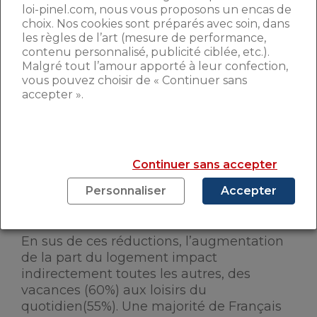
plus fort taux enregistré depuis le début
loi-pinel.com, nous vous proposons un encas de
de ce baromètre
”.
choix. Nos cookies sont préparés avec soin, dans
les règles de l’art (mesure de performance,
contenu personnalisé, publicité ciblée, etc.).
RÉDUIRE SES FRAIS POUR
Malgré tout l’amour apporté à leur confection,
vous pouvez choisir de « Continuer sans
PAYER SON LOYER
accepter ».
La conséquence de cette hausse est
dramatique. Les foyers concernés sont
forcés de rogner sur les autres dépenses,
Continuer sans accepter
dans l’alimentation pour 54% d’entre eux
Personnaliser
Accepter
et dans l’habillement pour 49%.
Pire, 45%
sacrifie les dépenses de santé.
En sus de ces réductions, l’augmentation
de la part du logement impact
indirectement toutes les autres, des
vacances (60%) aux loisirs du
quotidien(55%). Une majorité de Français