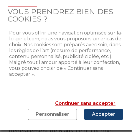
Cependant, les taux des assurances vie
VOUS PRENDREZ BIEN DES
peuvent grandement varier selon les
COOKIES ?
organismes qui les proposent, entre 1,6 et
4%. Les écarts sont impressionnants et
Pour vous offrir une navigation optimisée sur la-
peuvent être gommé par un
loi-pinel.com, nous vous proposons un encas de
investissement via une société civile de
choix. Nos cookies sont préparés avec soin, dans
placement immobilier (SCPI).
En effet, les
les règles de l’art (mesure de performance,
rendements sont généralement dans la
contenu personnalisé, publicité ciblée, etc.).
Malgré tout l’amour apporté à leur confection,
fourchette haute et peuvent même
vous pouvez choisir de « Continuer sans
atteindre 4,8%
.
accepter ».
DIVERSIFIER SES
PLACEMENTS
Continuer sans accepter
Personnaliser
Accepter
L’assurance vie possède d’autres
avantages.
La durée de conservation est
généralement de 8 ans
, ce qui permet