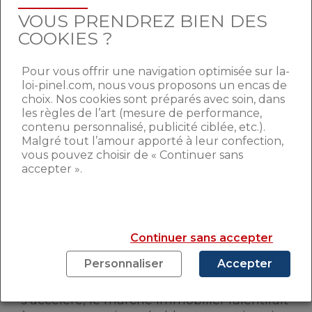
investissements dans la pierre, qui se
VOUS PRENDREZ BIEN DES
répandrait de plus en plus aux particuliers.
COOKIES ?
ET SI ÇA CHANGE..?
Pour vous offrir une navigation optimisée sur la-
loi-pinel.com, nous vous proposons un encas de
choix. Nos cookies sont préparés avec soin, dans
Le première crainte, et la plus logique,
les règles de l’art (mesure de performance,
est que les taux remontent
. Que la
contenu personnalisé, publicité ciblée, etc.).
Malgré tout l’amour apporté à leur confection,
hausse soit brutale ou plus longue, le
vous pouvez choisir de « Continuer sans
résultat devrait être le même : chute des
accepter ».
investissements, ralentissement des
ventes et des constructions, stabilisation
des prix en réaction. Car si l’immobilier se
porte bien aujourd’hui, c’est bien grâce à
Continuer sans accepter
l’accès facilité au crédit.
Personnaliser
Accepter
L’autre interrogation concerne les prix. Si la
hausse actuelle se poursuit, voire
s’accélère, le marché immobilier ralentirait