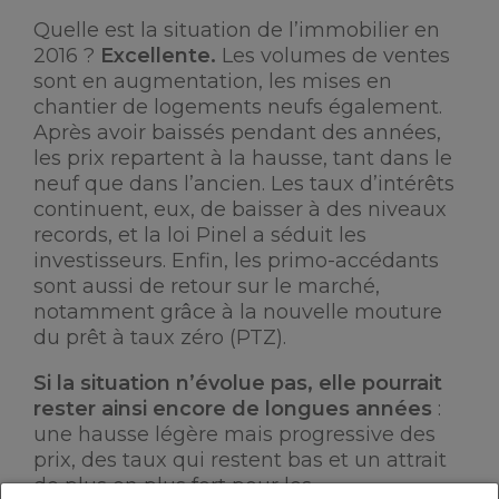
Quelle est la situation de l’immobilier en
2016 ?
Excellente.
Les volumes de ventes
sont en augmentation, les mises en
chantier de logements neufs également.
Après avoir baissés pendant des années,
les prix repartent à la hausse, tant dans le
neuf que dans l’ancien. Les taux d’intérêts
continuent, eux, de baisser à des niveaux
records, et la loi Pinel a séduit les
investisseurs. Enfin, les primo-accédants
sont aussi de retour sur le marché,
notamment grâce à la nouvelle mouture
du prêt à taux zéro (PTZ).
Si la situation n’évolue pas, elle pourrait
rester ainsi encore de longues années
:
une hausse légère mais progressive des
prix, des taux qui restent bas et un attrait
de plus en plus fort pour les