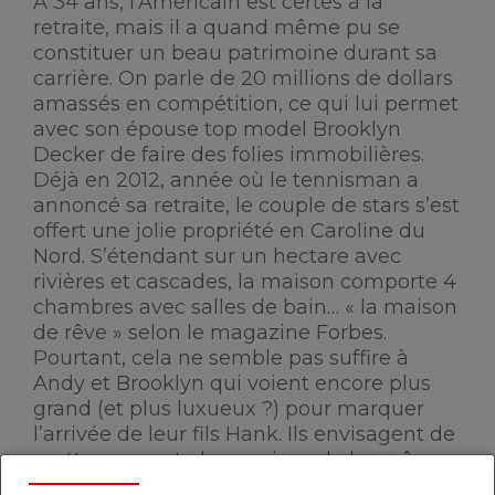
À 34 ans, l’Américain est certes à la
retraite, mais il a quand même pu se
constituer un beau patrimoine durant sa
carrière. On parle de 20 millions de dollars
amassés en compétition, ce qui lui permet
avec son épouse top model Brooklyn
Decker de faire des folies immobilières.
Déjà en 2012, année où le tennisman a
annoncé sa retraite, le couple de stars s’est
offert une jolie propriété en Caroline du
Nord. S’étendant sur un hectare avec
rivières et cascades, la maison comporte 4
chambres avec salles de bain… « la maison
de rêve » selon le magazine Forbes.
Pourtant, cela ne semble pas suffire à
Andy et Brooklyn qui voient encore plus
grand (et plus luxueux ?) pour marquer
l’arrivée de leur fils Hank. Ils envisagent de
mettre en vente la « maison de leur rêve »
au prix de 3 millions de dollars, pour