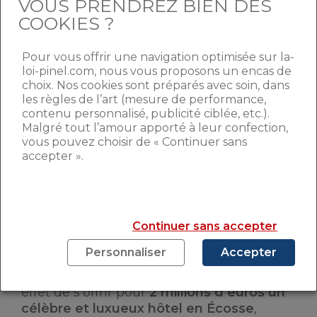
VOUS PRENDREZ BIEN DES
financer la construction d’une nouvelle et
COOKIES ?
sans doute immense villa.
Pour vous offrir une navigation optimisée sur la-
ANDY MURRAY INVESTIT
loi-pinel.com, nous vous proposons un encas de
choix. Nos cookies sont préparés avec soin, dans
DANS… L’HÔTELLERIE DE
les règles de l’art (mesure de performance,
contenu personnalisé, publicité ciblée, etc.).
LUXE
Malgré tout l’amour apporté à leur confection,
vous pouvez choisir de « Continuer sans
accepter ».
Le numéro un mondial du tennis
Andy
Murray
a également décidé d’investir une
part importante de sa fortune à
l’immobilier. Il n’a pas seulement dépensé
son argent dans l’immobilier, mais il a
Continuer sans accepter
plutôt misé sa fortune (du moins une
Personnaliser
Accepter
partie) dans l’hôtellerie de luxe. Celui qui
vient de détrôner Novak Djokovic vient en
effet de s’offrir pour
2 millions d’euros un
célèbre et luxueux hôtel en Écosse
,