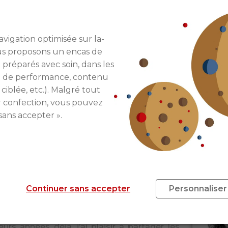
RE DE TRANSFORMATION
avigation optimisée sur la-
ous proposons un encas de
 préparés avec soin, dans les
résence d’Emmanuelle Cosse, ministre du Logement et 
re de performance, contenu
aire de la Seine, OPH 93 et SNI Sud-Ouest
. Ils seront
 ciblée, etc.). Malgré tout
 de l’Union sociale pour l’habitat et des partenaires 
r confection, vous pouvez
sans accepter ».
Continuer sans accepter
Personnaliser
ticle rédigé par
Julie Sorli
urs années déjà, j’ai plaisir à partager les